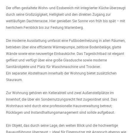
Der offen gestaltete Wohn- und Essbereich mit integrierter Küche überzeugt
durch seine Großzügigkeit, Helligkeit und den direkten Zugang zur
weitläufigen Dachterrasse. Hier genießen Sie Sonne von früh bis spät – mit
herrlichem Fernblick bis zur Festung Marienberg.
Die moderne Ausstattung umfasst eine Fußbodenheizung in allen Räumen,
betrieben über eine effiziente Wärmepumpe, zeitlose Bodenbeläge, glatte
Wände sowie eine neuwertige Einbauküche. Das Tageslichtbad ist elegant
gefliest und verfügt über eine große Glasdusche sowie moderne
Sanitärobjekte und Platz für Waschmaschine und Trockner.
Ein separater Abstellraum innerhalb der Wohnung bietet zusätzlichen
Stauraum.
Zur Wohnung gehören ein Kellerabteil und zwei Außenstellplätze im
Innenhof, die über ein Sondernutzungsrecht fest zugeordnet sind. Das
Wohnhaus wird durch eine professionelle Hausverwaltung betreut;
Rücklagen und Instandhaltungsmanagement sind solide aufgebaut.
Ein Objekt, das durch seine Lage, den weiten Blick und die hochwertige
Bauausführung überzeugt – ideal für Eigennutzer mit Anspruch ebenso wie