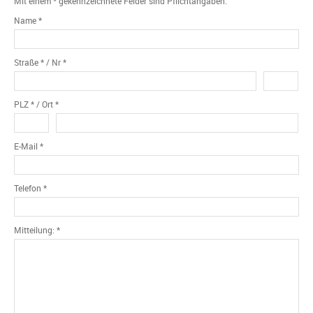
Mit einem * gekennzeichnete Felder sind Pflichtangaben.
Name *
Straße * / Nr *
PLZ * / Ort *
E-Mail *
Telefon *
Mitteilung: *