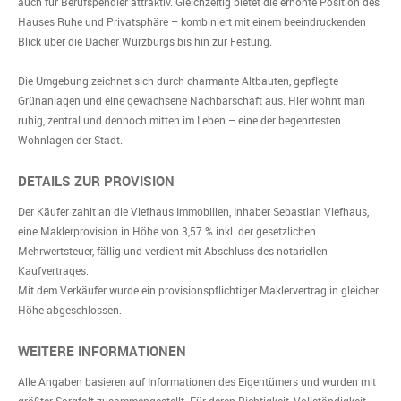
auch für Berufspendler attraktiv. Gleichzeitig bietet die erhöhte Position des
Hauses Ruhe und Privatsphäre – kombiniert mit einem beeindruckenden
Blick über die Dächer Würzburgs bis hin zur Festung.
Die Umgebung zeichnet sich durch charmante Altbauten, gepflegte
Grünanlagen und eine gewachsene Nachbarschaft aus. Hier wohnt man
ruhig, zentral und dennoch mitten im Leben – eine der begehrtesten
Wohnlagen der Stadt.
DETAILS ZUR PROVISION
Der Käufer zahlt an die Viefhaus Immobilien, Inhaber Sebastian Viefhaus,
eine Maklerprovision in Höhe von 3,57 % inkl. der gesetzlichen
Mehrwertsteuer, fällig und verdient mit Abschluss des notariellen
Kaufvertrages.
Mit dem Verkäufer wurde ein provisionspflichtiger Maklervertrag in gleicher
Höhe abgeschlossen.
WEITERE INFORMATIONEN
Alle Angaben basieren auf Informationen des Eigentümers und wurden mit