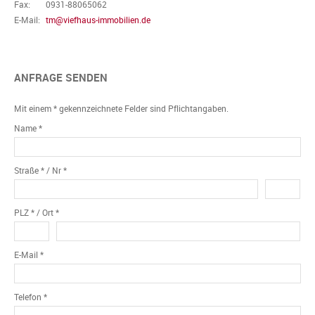
Fax:
0931-88065062
E-Mail:
tm@viefhaus-immobilien.de
ANFRAGE SENDEN
Mit einem * gekennzeichnete Felder sind Pflichtangaben.
Name *
Straße * / Nr *
PLZ * / Ort *
E-Mail *
Telefon *