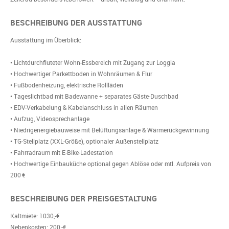
BESCHREIBUNG DER AUSSTATTUNG
Ausstattung im Überblick:
• Lichtdurchfluteter Wohn-Essbereich mit Zugang zur Loggia
• Hochwertiger Parkettboden in Wohnräumen & Flur
• Fußbodenheizung, elektrische Rollläden
• Tageslichtbad mit Badewanne + separates Gäste-Duschbad
• EDV-Verkabelung & Kabelanschluss in allen Räumen
• Aufzug, Videosprechanlage
• Niedrigenergiebauweise mit Belüftungsanlage & Wärmerückgewinnung
• TG-Stellplatz (XXL-Größe), optionaler Außenstellplatz
• Fahrradraum mit E-Bike-Ladestation
• Hochwertige Einbauküche optional gegen Ablöse oder mtl. Aufpreis von
200 €
BESCHREIBUNG DER PREISGESTALTUNG
Kaltmiete: 1030,-€
Nebenkosten: 200,-€