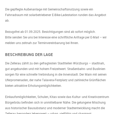
Die gepflegte Außenanlage mit Gemeinschaftsnutzung sowie ein
Fahrradraum mit solarbetriebener E-Bike-Ladestation runden das Angebot
ab.
Bezugsfrei ab 01.09.2025. Besichtigungen sind ab sofort möglich.
Bitte senden Sie uns bei Interesse eine schriftliche Anfrage per E-Mail – wir
melden uns zeitnah zur Terminvereinbarung bei Ihnen.
BESCHREIBUNG DER LAGE
Die Zellerau zählt zu den gefragtesten Stadtteilen Würzburgs – stadtnah,
gut angebunden und mit hohem Freizeitwert. Straßenbahn- und Buslinien
sorgen für eine schnelle Verbindung in die Innenstadt. Der Main mit seinen
Uferpromenaden, der nahe Talavera-Festplatz und zahlreiche Grünflächen
bieten attraktive Erholungsmöglichkeiten.
Einkaufsmöglichkeiten, Schulen, Kitas sowie das Kultur- und Kreativzentrum
Bürgerbräu befinden sich in unmittelbarer Nähe. Die gelungene Mischung
aus historischer Bausubstanz und moderner Stadtentwicklung macht die
Zellerau besonders lebenswert – urban, vielfältig und charmant.