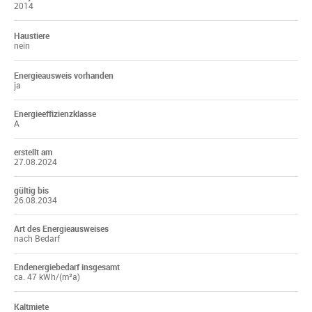
2014
Haustiere
nein
Energieausweis vorhanden
ja
Energieeffizienzklasse
A
erstellt am
27.08.2024
gültig bis
26.08.2034
Art des Energieausweises
nach Bedarf
Endenergiebedarf insgesamt
ca. 47 kWh/(m²a)
Kaltmiete