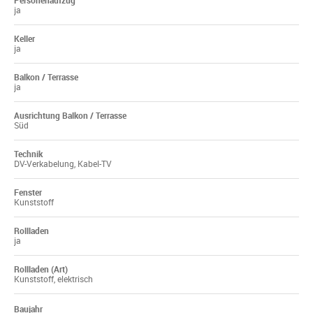
Personenaufzug
ja
Keller
ja
Balkon / Terrasse
ja
Ausrichtung Balkon / Terrasse
Süd
Technik
DV-Verkabelung, Kabel-TV
Fenster
Kunststoff
Rollladen
ja
Rollladen (Art)
Kunststoff, elektrisch
Baujahr