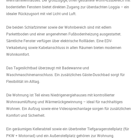
Mehrfamilienhauses. Der großzügige, offen gestaltete Wohn-Essbereich mit
bodentiefen Fenstern bietet direkten Zugang zur überdachten Loggia – ein
idealer Rückzugsort mit viel Licht und Luft.
Die beiden Schlafzimmer sowie der Wohnbereich sind mit edlem
Parkettboden und einer angenehmen Fußbodenheizung ausgestattet.
Sämtliche Fenster verfügen über elektrische Rollläden. Eine EDV-
Verkabelung sowie Kabelanschluss in allen Räumen bieten modernen
Wohnkomfort.
Das Tageslichtbad überzeugt mit Badewanne und
Waschmaschinenanschluss. Ein zusätzliches Gäste-Duschbad sorgt für
Flexibilität im Alltag.
Die Wohnung ist Teil eines Niedrigenergiehauses mit kontrollierter
Wohnraumlüftung und Wärmerückgewinnung – ideal für nachhaltiges
Wohnen. Ein Aufzug sowie eine Videosprechanlage sorgen für zusätzlichen
Komfort und Sicherheit.
Ein geräumiges Kellerabteil sowie ein überbreiter Tiefgaragenstellplatz (für
PKW + Motorrad) und ein Außenstellplatz gehören zur Wohnung.